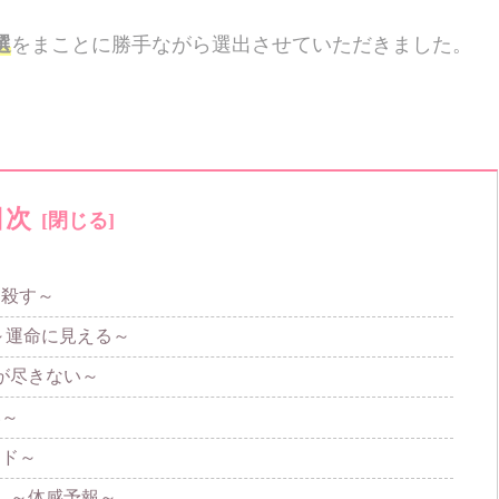
選
をまことに勝手ながら選出させていただきました。
目次
を殺す～
～運命に見える～
が尽きない～
い～
ンド～
 ～体感予報～