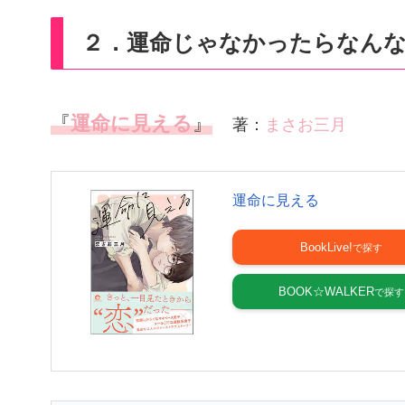
２．運命じゃなかったらなんな
『
運命に見える
』
著：
まさお三月
運命に見える
BookLive!
BOOK☆WALKER