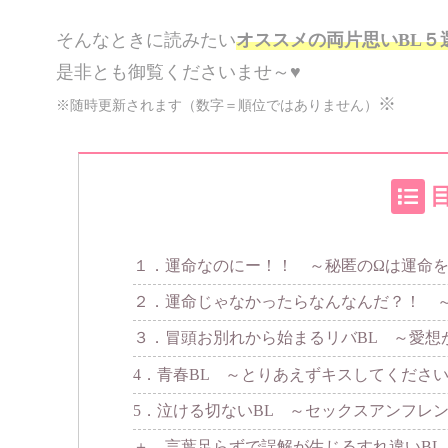
そんなときに読みたい
オススメの両片思いBL５
是非とも御覧くださいませ～♥
※
※随時更新されます（数字＝順位ではありません）
１．運命なのにー！！ ～秘匿のΩは運命
２．運命じゃなかったらなんなんだ？！ 
３．冒頭お別れから始まるリバBL ～愛想
4．青春BL ～とりあえずキスしてくださ
5．泣ける切ないBL ～セックスアンフレ
＋．言葉足らずで誤解が生じるすれ違いBL