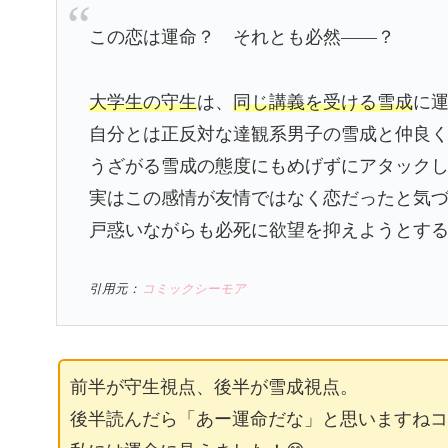
この恋は運命？ それとも必然――？
大学生の守生
は、
同じ講義を受ける雪成
に
自分とは正反対な達観系男子の雪成と仲良
うざがる雪成の態度にもめげずにアタック
実はこの感情が友情ではなく恋だったと気
戸惑いながらも必死に欲望を抑えようとする
引用元：
コミックシーモア
前半が守生視点、後半が雪成視点。
後半読んだら「あー運命だな」と思いますねコ