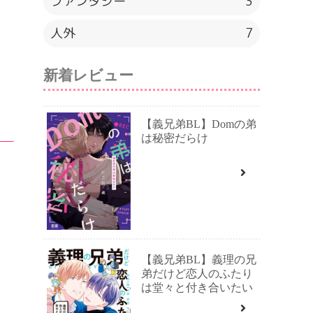
ファンタジー
3
人外
7
新着レビュー
【義兄弟BL】Domの弟
は秘密だらけ
【義兄弟BL】義理の兄
弟だけど恋人のふたり
は堂々と付き合いたい