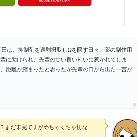
eBookJapan
暮田は、抑制剤を過剰摂取しΩを隠す日々。薬の副作用
先輩に助けられ、先輩の甘い良い匂いに惹かれてしま
り、距離が縮まったと思ったが先輩の口から出た一言が
？まだ未完ですがめちゃくちゃ切な