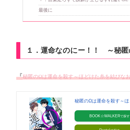
最後に
１．運命なのにー！！ ～秘匿
『
秘匿のΩは運命を殺す～ほどけた糸を結びな
秘匿のΩは運命を殺す～ほ
BOOK☆WALKER