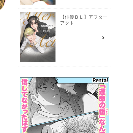
【俳優ＢＬ】アフター
アクト