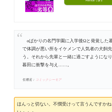
Renta!
αばかりの名門学園に入学後Ωと発覚した
で体調が悪い所をイケメンで人気者の犬飼
う。それから先輩と一緒に過ごすようにな
暮田に衝撃を与え……。
引用元：
コミックシーモア
ほんっと切ない。不憫受けって言うんですかね