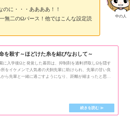
なのに・・・ああああ！！
中の人
一無二のΩバース！他ではこんな設定読
命を殺す～ほどけた糸を結びなおして～
園に入学後Ωと発覚した暮田は、抑制剤を過剰摂取しΩを隠す
い所をイケメンで人気者の犬飼先輩に助けられ、先輩の甘い良
れから先輩と一緒に過ごすようになり、距離が縮まったと思っ
暮田に衝撃を与え……。