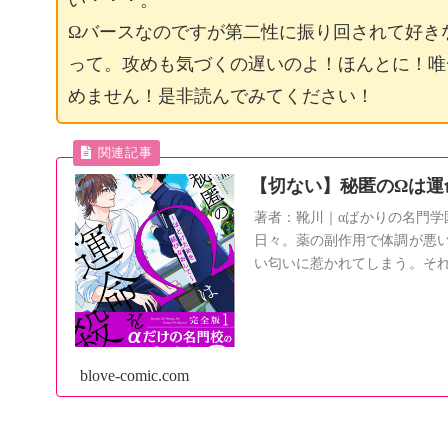
い・・・。
Ωバースなのですが第二性に振り回されて好き
って。攻めも気づくの遅いのよ！ほんとに！唯
めません！是非読んでみてください！
【切ない】秘匿のΩは運
著者：靴川｜αばかりの名門学
日々。薬の副作用で体調が悪
い匂いに惹かれてしまう。そ
たが先輩の口から出た一言が
blove-comic.com