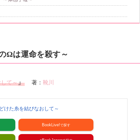
のΩは運命を殺す～
』
おして～
著：
靴川
どけた糸を結びなおして～
BookLive!