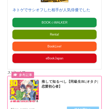
ネトゲでサシオフした相手が人気俳優でした
BOOK☆WALKER
Renta!
BookLive!
eBookJapan
スピンオフ↓
推して知るべし【同級生BL|オタク|
恋愛初心者】