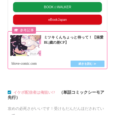
BOOK☆WALKER
eBookJapan
ミツキくんちょっと待って！【溺愛
BL|歳の差CP】
blove-comic.com
（単話コミックシーモア
イケボ配信者は俺狙い!?
先行）
攻めの必死さがいいです！受けもだんだんほだされてい