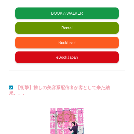
BOOK☆WALKER
Renta!
BookLive!
eBookJapan
【衝撃】推しの美容系配信者が客として来た結
果、、、