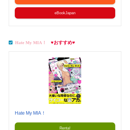
eBookJapan
♥おすすめ♥
Hate My MIA！
Hate My MIA！
Renta!