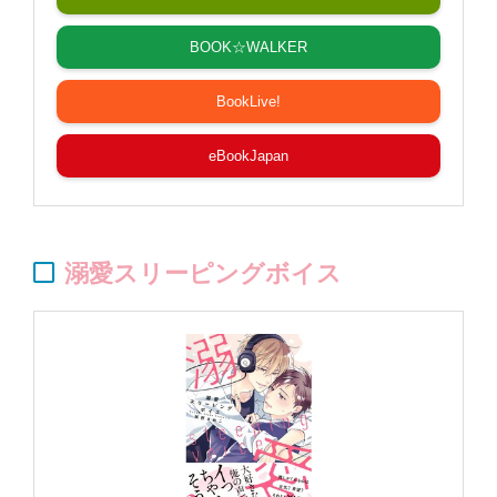
BOOK☆WALKER
BookLive!
eBookJapan
溺愛スリーピングボイス