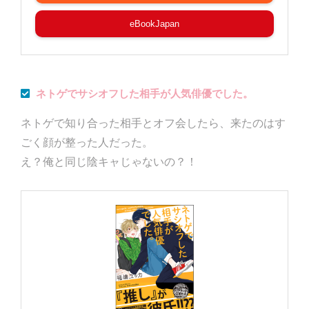
eBookJapan
ネトゲでサシオフした相手が人気俳優でした。
ネトゲで知り合った相手とオフ会したら、来たのはす
ごく顔が整った人だった。
え？俺と同じ陰キャじゃないの？！