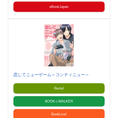
eBookJapan
恋してニューゲーム～コンティニュー～
Renta!
BOOK☆WALKER
BookLive!