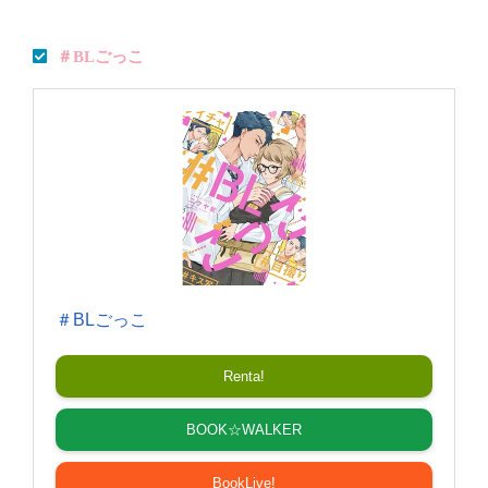
＃BLごっこ
＃BLごっこ
Renta!
BOOK☆WALKER
BookLive!