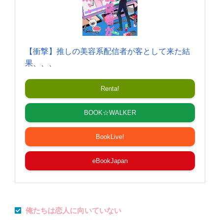
【衝撃】推しの美容系配信者が客として来た結
果、、、
Renta!
BOOK☆WALKER
BookLive!
eBookJapan
俺たちは恋人に向いていない