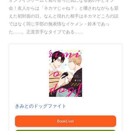
オンラインゲームで知り合った気になるあの子とオフ
会！友人からは「ネカマじゃね？」と囃されながらも迎
えた初対面の日。なんと現れた相手はネカマどころの話
ではなく同じ学部の無表情なイケメン・鈴木であっ
た……。正直苦手なタイプである……
きみとのドッグファイト
BookLive!