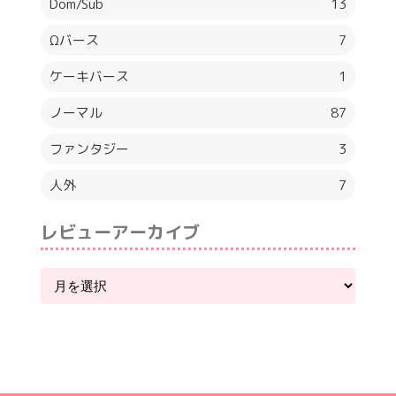
Dom/Sub
13
Ωバース
7
ケーキバース
1
ノーマル
87
ファンタジー
3
人外
7
レビューアーカイブ