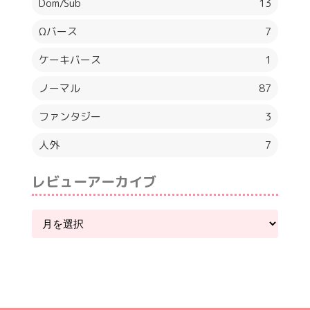
Dom/Sub
13
Ωバース
7
ケーキバース
1
ノーマル
87
ファンタジー
3
人外
7
レビューアーカイブ