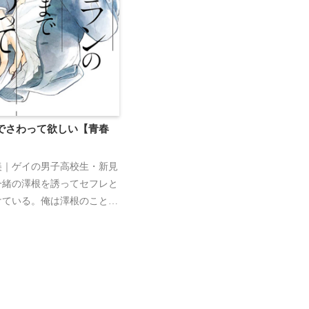
でさわって欲しい【青春
美｜ゲイの男子高校生・新見
一緒の澤根を誘ってセフレと
けている。俺は澤根のことが
ノンケの澤根は普通に女の子
、この関係は男子校の中だ
俺が澤根を好きだなんて伝え
んだ。いつか別れる時がきて
受け入れるから。せめてそれ
でも気持ちよくなって…。