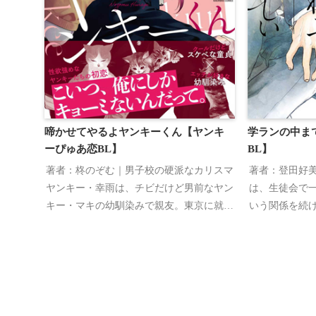
啼かせてやるよヤンキーくん【ヤンキ
学ランの中ま
ーぴゅあ恋BL】
BL】
著者：柊のぞむ｜男子校の硬派なカリスマ
著者：登田好
ヤンキー・幸雨は、チビだけど男前なヤン
は、生徒会で
キー・マキの幼馴染みで親友。東京に就職
いう関係を続
するから卒業したらもう会えないとマキに
好きだけど、
言われた幸雨は、小さい頃からずっと我慢
が好きだから
してきたマキへの想いを吐露する。
け…だから、
ちゃいけない
も、ちゃんと
まで、体だけ