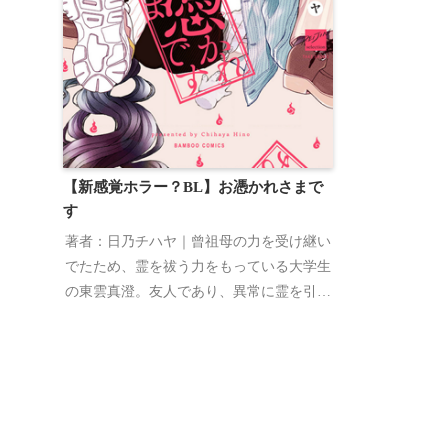
【新感覚ホラー？BL】お憑かれさまで
す
著者：日乃チハヤ｜曾祖母の力を受け継い
でたため、霊を祓う力をもっている大学生
の東雲真澄。友人であり、異常に霊を引き
寄せる体質の御子柴 永和に憑いた霊を祓
う日々だったが、ある日御子柴の体が乗っ
取られてしまう！！しかもそれが色情霊だ
ったため、友人と事故セックスをすること
になり・・・。日乃チハヤが送る、ちょっ
ぴりホラーな新感覚ＢＬ！！