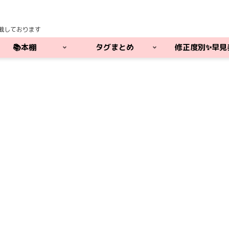
載しております
📚本棚
タグまとめ
修正度別✨早見