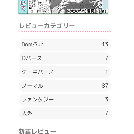
レビューカテゴリー
Dom/Sub
13
Ωバース
7
ケーキバース
1
ノーマル
87
ファンタジー
3
人外
7
新着レビュー