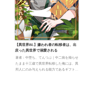
【異世界BL】嫌われ者の転移者は、出
戻った異世界で溺愛される
著者：中堕ち、てんつぶ｜中二病を拗らせ
たまま十三歳で異世界転移した俺には、異
邦人にのみ与えられる能力であるギフトが
発現しなかった！ 自分が無能力であるこ
とを隠すあまり傲慢に振る舞ってしまい、
想いを寄せていた護衛騎士のグリズにまで
嫌われてしまう。そんな時、背後から何者
かに襲われ……。「殺された！」と思った
瞬間、目が覚めればそこは元の世界だっ