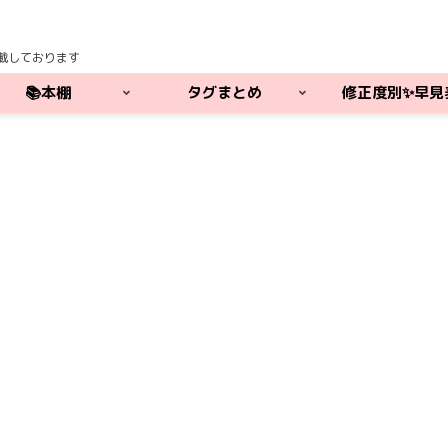
載しております
📚本棚
タグまとめ
修正度別✨早見