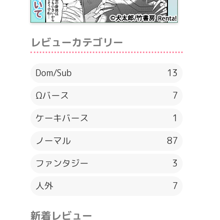
レビューカテゴリー
Dom/Sub
13
Ωバース
7
ケーキバース
1
ノーマル
87
ファンタジー
3
人外
7
新着レビュー