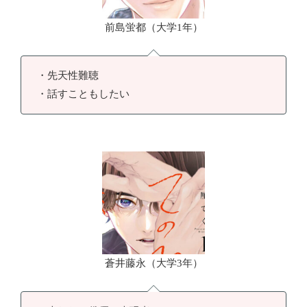
前島蛍都（大学1年）
・先天性難聴
・話すこともしたい
蒼井藤永（大学3年）