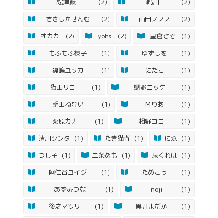
絵津鼓
(2)
靴川
(2)
さきしたせんむ
(2)
山田ノノノ
(2)
オカカ
(2)
yoha
(2)
星倉ぞぞ
(1)
もふもふ枝子
(1)
ゆずしを
(1)
福嶋ユッカ
(1)
にたこ
(1)
猫田リコ
(1)
鯛野ニッケ
(1)
朝田ねむい
(1)
Mりあ
(1)
栗原カナ
(1)
相野ココ
(1)
晴川シンタ
(1)
たき猫背
(1)
にゑ
(1)
つし子
(1)
二条めも
(1)
泉くれは
(1)
阿仁谷ユイジ
(1)
ためこう
(1)
あずみつな
(1)
noji
(1)
後之マツリ
(1)
黒井よだか
(1)