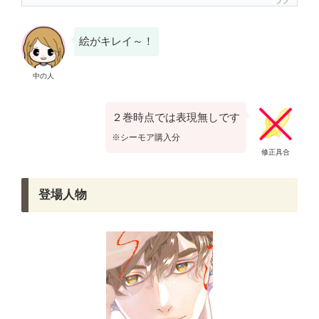
絵がキレイ～！
中の人
２巻時点では表現無しです
※シーモア購入分
修正具合
登場人物