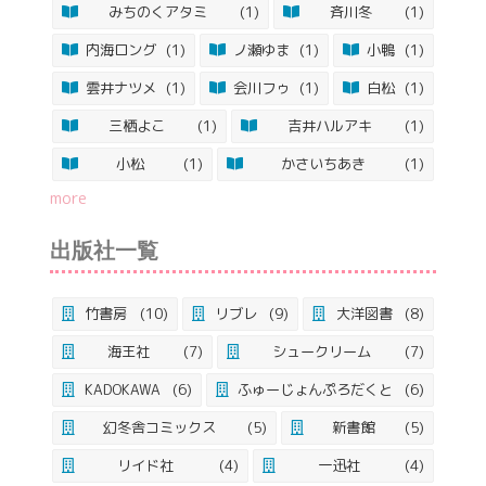
みちのくアタミ
(1)
斉川冬
(1)
内海ロング
(1)
ノ瀬ゆま
(1)
小鴨
(1)
雲井ナツメ
(1)
会川フゥ
(1)
白松
(1)
三栖よこ
(1)
吉井ハルアキ
(1)
小松
(1)
かさいちあき
(1)
more
出版社一覧
竹書房
(10)
リブレ
(9)
大洋図書
(8)
海王社
(7)
シュークリーム
(7)
KADOKAWA
(6)
ふゅーじょんぷろだくと
(6)
幻冬舎コミックス
(5)
新書館
(5)
リイド社
(4)
一迅社
(4)