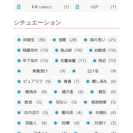
KiR comics
(1)
GOT
(1)
シチュエーション
同級生
(36)
溺愛
(28)
両片思い
(25)
執着攻め
(19)
独占欲
(16)
幼馴染
(16)
年下攻め
(15)
先輩後輩
(11)
再会
(10)
黒髪受け
(9)
泣ける
(9)
ピュアラブ
(9)
青春
(7)
癒し系BL
(6)
関西弁
(6)
歳の差
(6)
親友
(6)
救済
(5)
切ない
(5)
相思相愛
(5)
ほのぼの
(5)
義兄弟
(4)
お粥BL
(4)
芸能人
(4)
同僚
(4)
兄受け
(3)