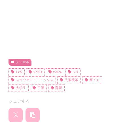
ノーマル
LvX
y2023
y2024
ス5
スクウェア・エニックス
先輩後輩
厘てく
大学生
手話
難聴
シェアする