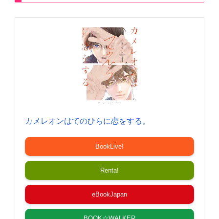
カメレオンはてのひらに恋をする。
BookLive!
Renta!
eBookJapan
BOOK☆WALKER