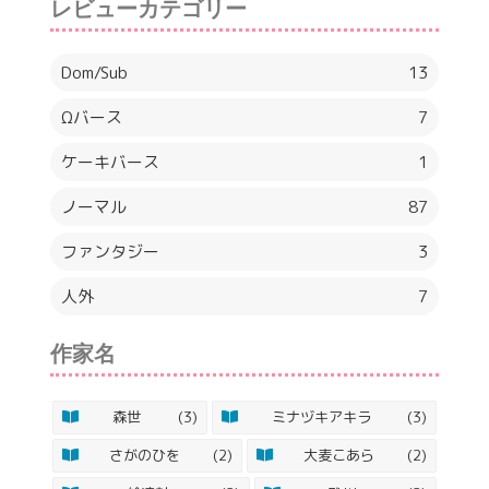
レビューカテゴリー
Dom/Sub
13
Ωバース
7
ケーキバース
1
ノーマル
87
ファンタジー
3
人外
7
作家名
森世
(3)
ミナヅキアキラ
(3)
さがのひを
(2)
大麦こあら
(2)