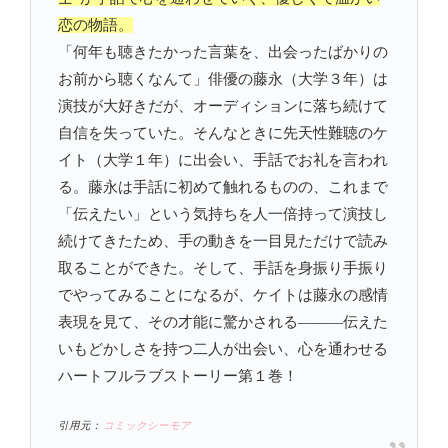
恋の物語。
「何年も聴きたかった言葉を、出会ったばかりの
お前から聴くなんて」俳優の藤永（大学３年）は
演技が大好きだが、オーディションに落ち続けて
自信を失っていた。そんなときに先天性難聴のケ
イト（大学１年）に出会い、手話でお礼を言われ
る。藤永は手話に初めて触れるものの、これまで
「伝えたい」という気持ちを人一倍持って演技し
続けてきたため、手の動きを一目見ただけで読み
取ることができた。そして、手話を身振り手振り
でやってみることになるが、ケイトは藤永の感情
表現を見て、その才能に驚かされる―――伝えた
いもどかしさを持つ二人が出会い、心を通わせる
ハートフルラブストーリー第１巻！
引用元：
コミックシーモア