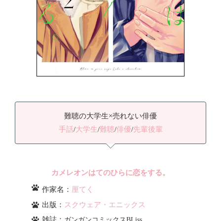
難聴の大学生×売れない俳優
手話
/
大学生
/
難聴
/
俳優
/
先輩後輩
カメレオンはてのひらに恋をする。
作家名：
厘てく
出版：
スクウェア・エニックス
雑誌：
ガンガンコミックスBLiss