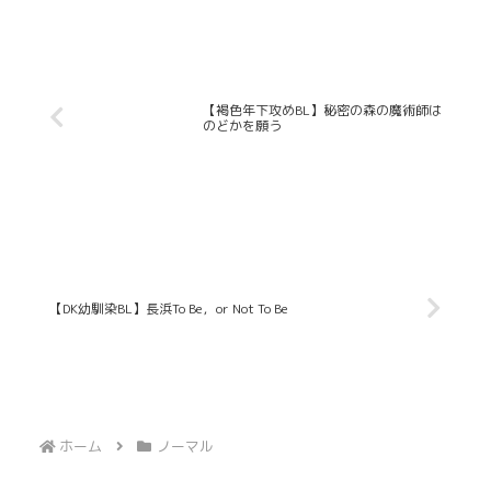
【褐色年下攻めBL】秘密の森の魔術師は
のどかを願う
【DK幼馴染BL】長浜To Be，or Not To Be
ホーム
ノーマル