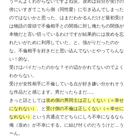
うーんよくわからないですよね笑。攻めは自分が受けの
傍にいすぎてこちら側（同性愛）に引き込んでしまった
のではないかと思った、はまだわかるんだけど最初受け
は物語の冒頭で不倫相手との関係に対し俺たちの関係が
本物だと言い切っているわけですが結果的には攻めを忘
れたいがために利用していた、と。強がりだったのか
な。不倫相手を好きだと思い込んでないとやってらんな
い！的な。
受けはバイだったのかな？その辺かかれてないのでよく
わからない。
受けが女性相手に不倫している点が好き嫌い分かれそう
な作品だと感じます。男だったらまだ…。
きっと話としては
攻め側の男同士は正しくない（＝幸せ
になれない）
、と
受け側の不倫は正しくない（＝幸せに
なれない）
という共通点でどちらにしろ不幸になるなら
俺（攻め）が不幸にする。に結び付くのだろうけど…う
ーん。