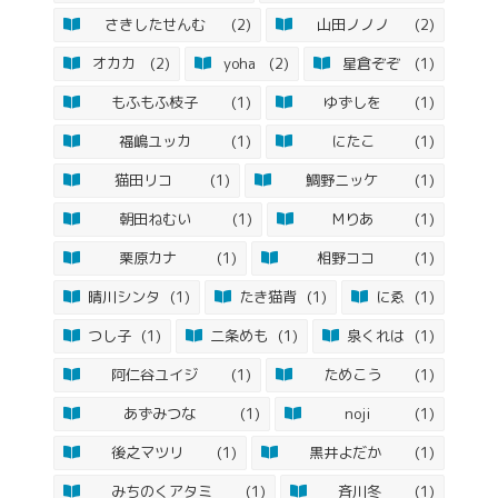
さきしたせんむ
(2)
山田ノノノ
(2)
オカカ
(2)
yoha
(2)
星倉ぞぞ
(1)
もふもふ枝子
(1)
ゆずしを
(1)
福嶋ユッカ
(1)
にたこ
(1)
猫田リコ
(1)
鯛野ニッケ
(1)
朝田ねむい
(1)
Mりあ
(1)
栗原カナ
(1)
相野ココ
(1)
晴川シンタ
(1)
たき猫背
(1)
にゑ
(1)
つし子
(1)
二条めも
(1)
泉くれは
(1)
阿仁谷ユイジ
(1)
ためこう
(1)
あずみつな
(1)
noji
(1)
後之マツリ
(1)
黒井よだか
(1)
みちのくアタミ
(1)
斉川冬
(1)