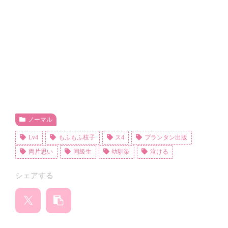
ノーマル
Lv4
もふもふ枝子
ス4
プランタン出版
両片思い
同級生
幼馴染
泣ける
シェアする