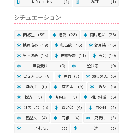
KiR comics
(1)
GOT
(1)
シチュエーション
同級生
(36)
溺愛
(28)
両片思い
(25)
執着攻め
(19)
独占欲
(16)
幼馴染
(16)
年下攻め
(15)
先輩後輩
(11)
再会
(10)
黒髪受け
(9)
泣ける
(9)
ピュアラブ
(9)
青春
(7)
癒し系BL
(6)
関西弁
(6)
歳の差
(6)
親友
(6)
救済
(5)
切ない
(5)
相思相愛
(5)
ほのぼの
(5)
義兄弟
(4)
お粥BL
(4)
芸能人
(4)
同僚
(4)
兄受け
(3)
アオハル
(3)
一途
(3)