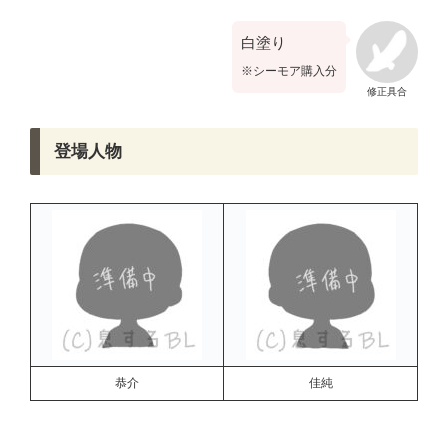
白塗り
※シーモア購入分
修正具合
登場人物
恭介
佳純