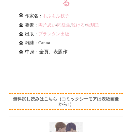
る
作家名：
もふもふ枝子
要素：
両片思い
/
同級生
/
泣ける
/
幼馴染
出版：
プランタン出版
雑誌：Canna
中身：全頁、表題作
無料試し読みはこちら（コミックシーモアは表紙画像
から↑）