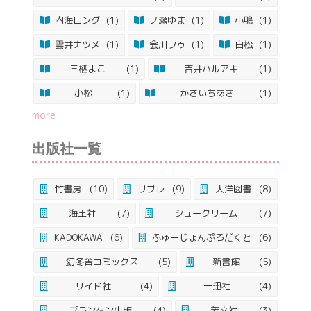
内海ロング
(1)
ノ瀬ゆま
(1)
小鴨
(1)
雲井ナツメ
(1)
会川フゥ
(1)
白松
(1)
三栖よこ
(1)
吉井ハルアキ
(1)
小松
(1)
かさいちあき
(1)
more
出版社一覧
竹書房
(10)
リブレ
(9)
大洋図書
(8)
海王社
(7)
シュークリーム
(7)
KADOKAWA
(6)
ふゅーじょんぷろだくと
(6)
幻冬舎コミックス
(5)
新書館
(5)
リイド社
(4)
一迅社
(4)
プランタン出版
(4)
芳文社
(3)