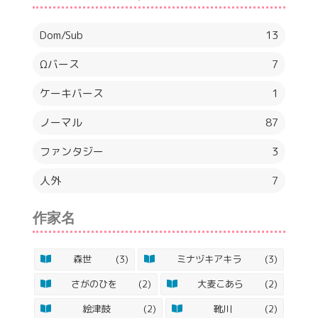
Dom/Sub
13
Ωバース
7
ケーキバース
1
ノーマル
87
ファンタジー
3
人外
7
作家名
森世
(3)
ミナヅキアキラ
(3)
さがのひを
(2)
大麦こあら
(2)
絵津鼓
(2)
靴川
(2)