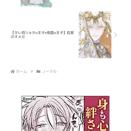
【タレ目ショタα王子×他国α王子】后宮
のオメガ
ホーム
ノーマル