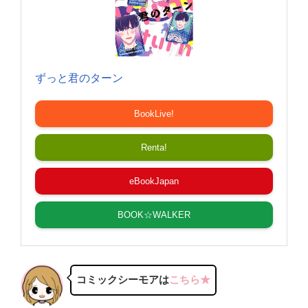
ずっと君のターン
BookLive!
Renta!
eBookJapan
BOOK☆WALKER
コミックシーモアは
こちら★