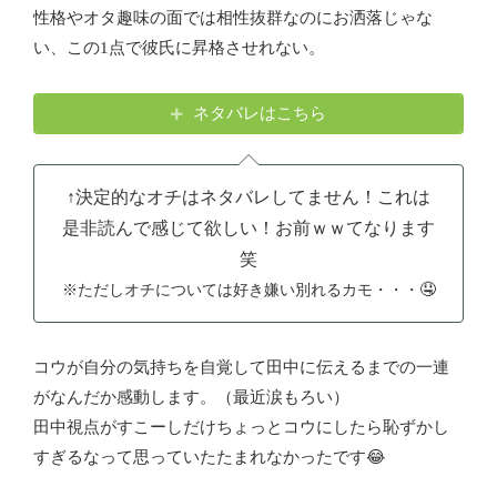
性格やオタ趣味の面では相性抜群なのにお洒落じゃな
い、この1点で彼氏に昇格させれない。
ネタバレはこちら
↑決定的なオチはネタバレしてません！これは
是非読んで感じて欲しい！お前ｗｗてなります
笑
🤤
※ただしオチについては
好き嫌い
別れる
カモ
・・・
コウが自分の気持ちを自覚して田中に伝えるまでの一連
がなんだか感動します。（最近涙もろい）
田中視点がすこーしだけちょっとコウにしたら恥ずかし
すぎるなって思っていたたまれなかったです😂