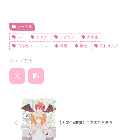
ノーマル
Lv5
オタク
ラブコメ
大学生
幻冬舎コミックス
琢磨
策士
隠れオタク
シェアする
【大学生×夢魔】エマのごちそう