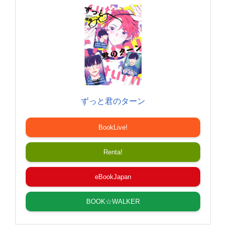
ずっと君のターン
BookLive!
Renta!
eBookJapan
BOOK☆WALKER