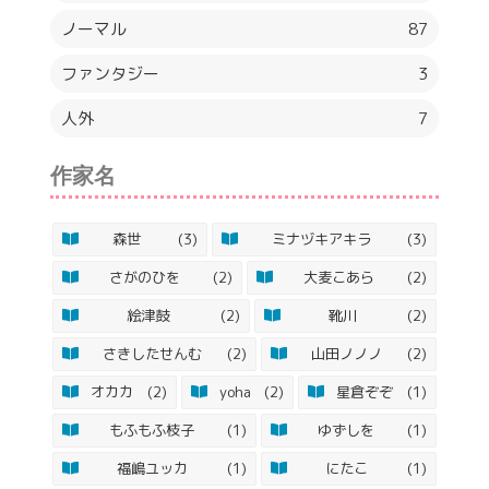
ノーマル
87
ファンタジー
3
人外
7
作家名
森世
(3)
ミナヅキアキラ
(3)
さがのひを
(2)
大麦こあら
(2)
絵津鼓
(2)
靴川
(2)
さきしたせんむ
(2)
山田ノノノ
(2)
オカカ
(2)
yoha
(2)
星倉ぞぞ
(1)
もふもふ枝子
(1)
ゆずしを
(1)
福嶋ユッカ
(1)
にたこ
(1)