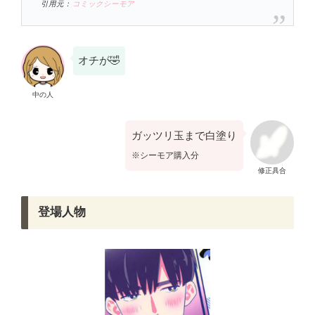
引用元：
コミックシーモア
オチが🤣
中の人
ガッツリ玉まで白塗り
※シーモア購入分
修正具合
登場人物