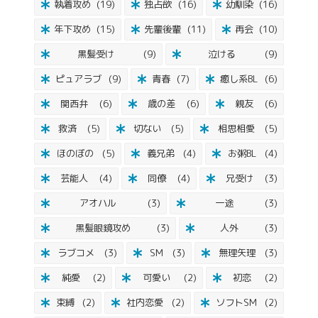
執着攻め
(19)
独占欲
(16)
幼馴染
(16)
年下攻め
(15)
先輩後輩
(11)
再会
(10)
黒髪受け
(9)
泣ける
(9)
ピュアラブ
(9)
青春
(7)
癒し系BL
(6)
関西弁
(6)
歳の差
(6)
親友
(6)
救済
(5)
切ない
(5)
相思相愛
(5)
ほのぼの
(5)
義兄弟
(4)
お粥BL
(4)
芸能人
(4)
同僚
(4)
兄受け
(3)
アオハル
(3)
一途
(3)
黒髪眼鏡攻め
(3)
人外
(3)
ラブコメ
(3)
SM
(3)
無理矢理
(3)
純愛
(2)
可愛い
(2)
初恋
(2)
束縛
(2)
社内恋愛
(2)
ソフトSM
(2)