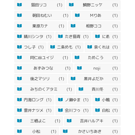
猫田リコ
(1)
鯛野ニッケ
(1)
朝田ねむい
(1)
Mりあ
(1)
栗原カナ
(1)
相野ココ
(1)
晴川シンタ
(1)
たき猫背
(1)
にゑ
(1)
つし子
(1)
二条めも
(1)
泉くれは
(1)
阿仁谷ユイジ
(1)
ためこう
(1)
あずみつな
(1)
noji
(1)
後之マツリ
(1)
黒井よだか
(1)
みちのくアタミ
(1)
斉川冬
(1)
内海ロング
(1)
ノ瀬ゆま
(1)
小鴨
(1)
雲井ナツメ
(1)
会川フゥ
(1)
白松
(1)
三栖よこ
(1)
吉井ハルアキ
(1)
小松
(1)
かさいちあき
(1)