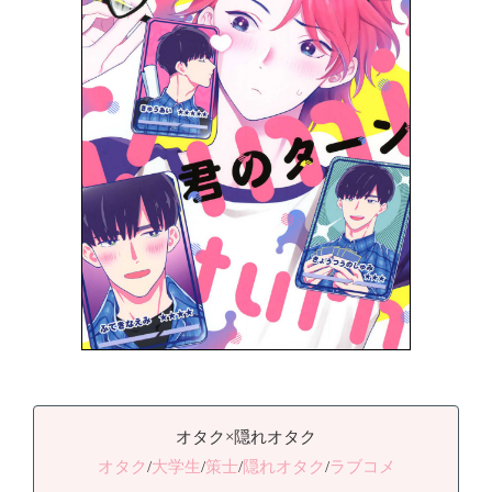
オタク×隠れオタク
オタク
/
大学生
/
策士
/
隠れオタク
/
ラブコメ