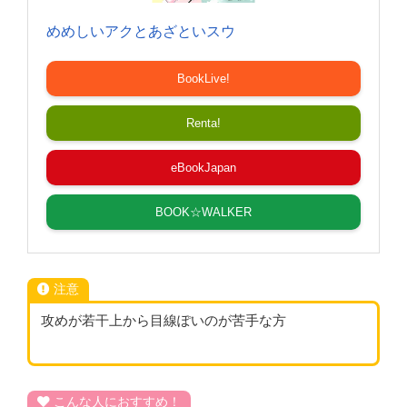
めめしいアクとあざといスウ
BookLive!
Renta!
eBookJapan
BOOK☆WALKER
注意
攻めが若干上から目線ぽいのが苦手な方
こんな人におすすめ！